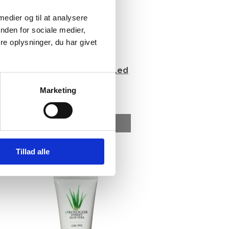
 medier og til at analysere
nden for sociale medier,
e oplysninger, du har givet
Nardos Glucosamine, Led
og muskler, 150 ml
Marketing
83,00
DKK
På lager
LÆG I KURV
Tillad alle