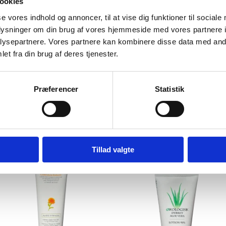
ookies
se vores indhold og annoncer, til at vise dig funktioner til sociale
oplysninger om din brug af vores hjemmeside med vores partnere i
ysepartnere. Vores partnere kan kombinere disse data med andr
et fra din brug af deres tjenester.
Nardos Vera Cura, Sød
Nardos Vera Cura, Sød
mandelolie, 2,5 liter
mandelolie, 5 liter
Præferencer
Statistik
293,00
DKK
529,00
DKK
På lager
På lager
LÆG I KURV
LÆG I KURV
Tillad valgte