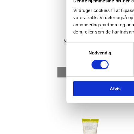
Denne hjemmeside bruger c
Vi bruger cookies til at tilpas
vores trafik. Vi deler også 
annonceringspartnere og anal
dem, eller som de har indsaml
Nardos Vera Cura, Sød
Samtykkevalg
mandelolie, 500 ml
Nødvendig
79,00
DKK
På lager
LÆG I KURV
Afvis