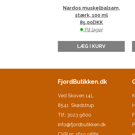
Nardos muskelbalsam,
stærk, 100 ml
85,00
DKK
På lager
LÆG I KURV
FjordButikken.dk
Ved Skoven 14L
K
8541 Skødstrup
H
Tlf.: 3023 9600
F
info@fjordbutikken.dk
P
CVR nr.: 1619 9885
e