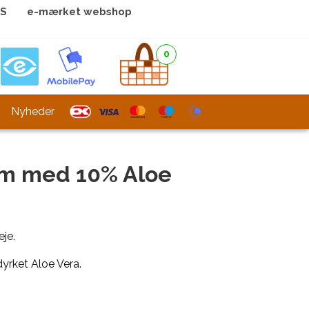
LS
e-mærket webshop
0
Nyheder
am med 10% Aloe
eje.
yrket Aloe Vera.