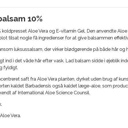
 balsam 10%
oldpresset Aloe Vera og E-vitamin Gel. Den anvendte Aloe V
lot tilsat nogle få ingredienser for at give balsammen effektiv
ånsom luksussalsam, der virker blødgørende på både hår og 
 ind i det våde hår efter vask. Lad balsam sidde i øjeblik in
 fyldigt.
entreret saft fra Aloe Vera planten, dyrket uden brug af kun
rten kaldet Barbadensis også kaldet læge-aloe, som produce
kendt af International Aloe Science Counsil.
.
loe Vera.