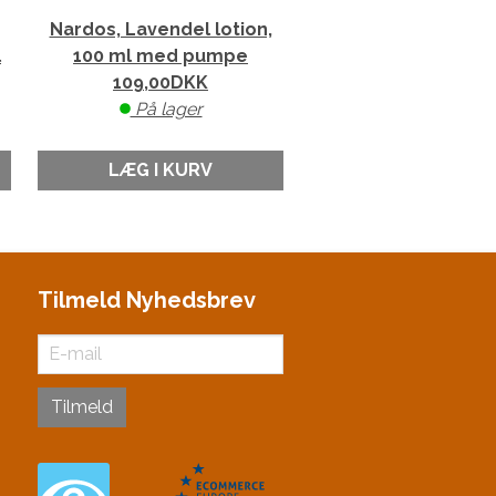
Nardos, Lavendel lotion,
l
100 ml med pumpe
109,00
DKK
På lager
LÆG I KURV
Tilmeld Nyhedsbrev
Tilmeld