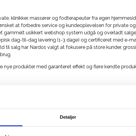
private, klinikker, massører og fodterapeuter fra egen hjemmesi
ønsket at forbedre service og kundeoplevelsen for private o
e et gammelt usikkert webshop system udgå og overladt salget 
sk dag-til-dag levering (1-3 dage) og certificeret med e-m
old til salg har Nardos valgt at fokusere på store kunder, gro
dbrug.
e nye produkter med garanteret effekt og flere kendte produkte
ukter
Detaljer