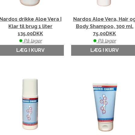
Nardos drikke Aloe Vera |
Nardos Aloe Vera, Hair o
Klar til brug 1 liter
Body Shampoo, 300 ml.
135,00
DKK
75,00
DKK
På lager
På lager
LÆG I KURV
LÆG I KURV