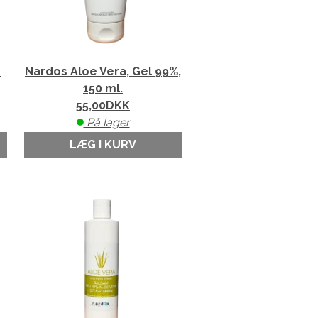
n
Nardos Aloe Vera, Gel 99%,
150 ml.
55,00
DKK
På lager
LÆG I KURV