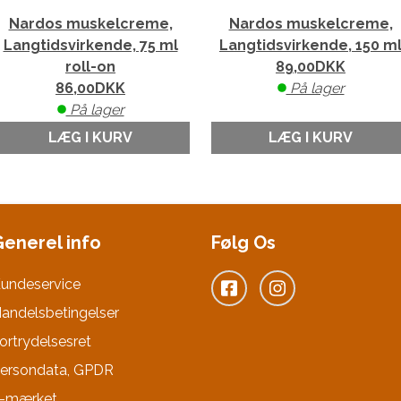
Nardos muskelcreme,
Nardos muskelcreme,
Langtidsvirkende, 75 ml
Langtidsvirkende, 150 m
roll-on
89,00
DKK
86,00
DKK
På lager
På lager
LÆG I KURV
LÆG I KURV
Generel info
Følg Os
undeservice
andelsbetingelser
ortrydelsesret
ersondata, GPDR
-mærket