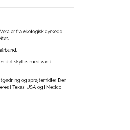
era er fra økologisk dyrkede
itet.
hårbund.
den det skylles med vand.
stgødning og sprøjtemidler. Den
res i Texas, USA og i Mexico