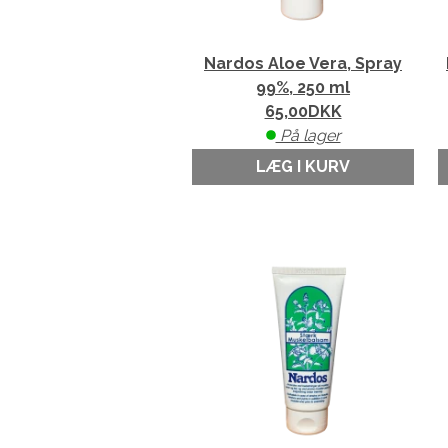
Nardos Aloe Vera, Spray
99%, 250 ml
65,00
DKK
På lager
LÆG I KURV