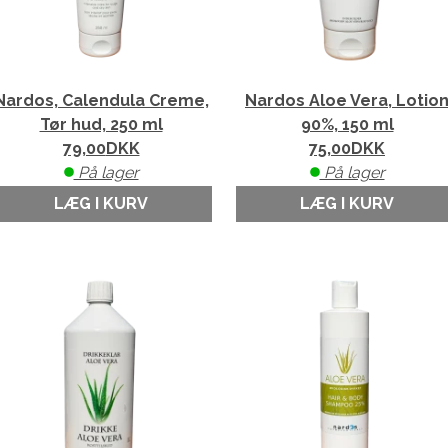
Nardos, Calendula Creme,
Nardos Aloe Vera, Lotio
Tør hud, 250 ml
90%, 150 ml
79,00
DKK
75,00
DKK
På lager
På lager
LÆG I KURV
LÆG I KURV