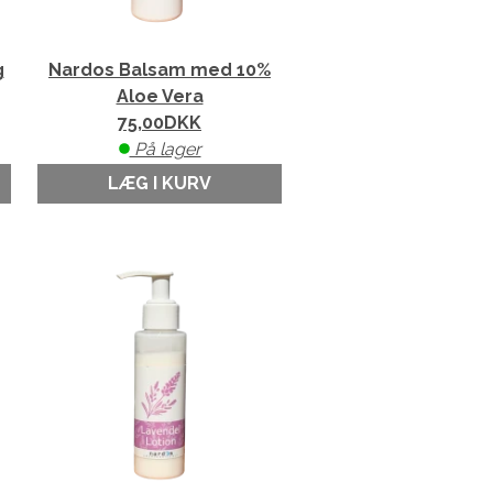
g
Nardos Balsam med 10%
Aloe Vera
75,00
DKK
På lager
LÆG I KURV