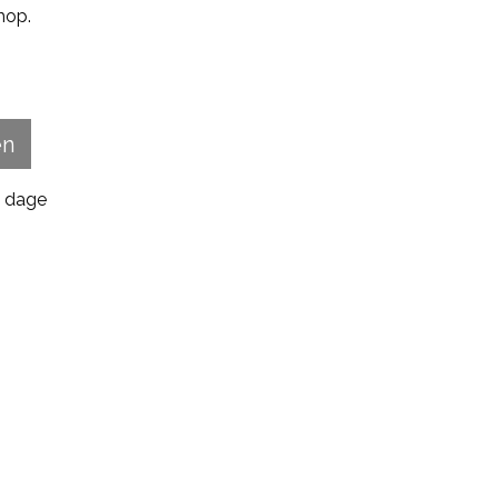
hop.
en
3 dage