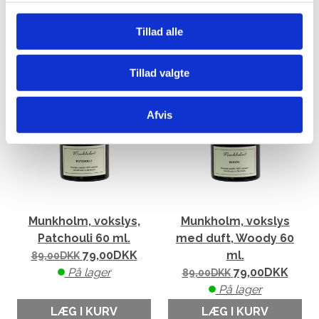
På lager
På lager
LÆG I KURV
LÆG I KURV
Tillad alle
Tillad valgte
Afvis
Munkholm, vokslys,
Munkholm, vokslys
Patchouli 60 ml.
med duft, Woody 60
79,00
DKK
ml.
89,00
DKK
På lager
79,00
DKK
89,00
DKK
På lager
LÆG I KURV
LÆG I KURV