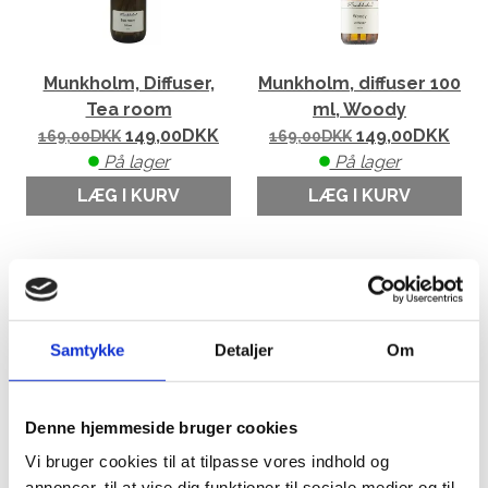
Munkholm, Diffuser,
Munkholm, diffuser 100
Tea room
ml, Woody
149,00
DKK
149,00
DKK
169,00
DKK
169,00
DKK
På lager
På lager
LÆG I KURV
LÆG I KURV
Samtykke
Detaljer
Om
Denne hjemmeside bruger cookies
Vi bruger cookies til at tilpasse vores indhold og
annoncer, til at vise dig funktioner til sociale medier og til