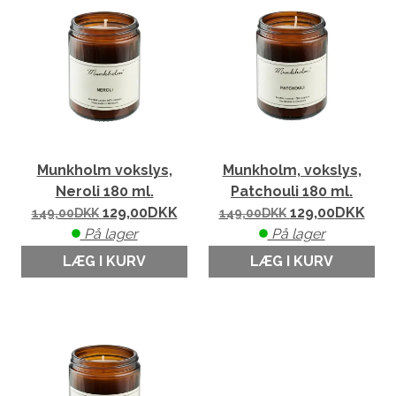
Munkholm vokslys,
Munkholm, vokslys,
Neroli 180 ml.
Patchouli 180 ml.
129,00
DKK
129,00
DKK
149,00
DKK
149,00
DKK
På lager
På lager
LÆG I KURV
LÆG I KURV