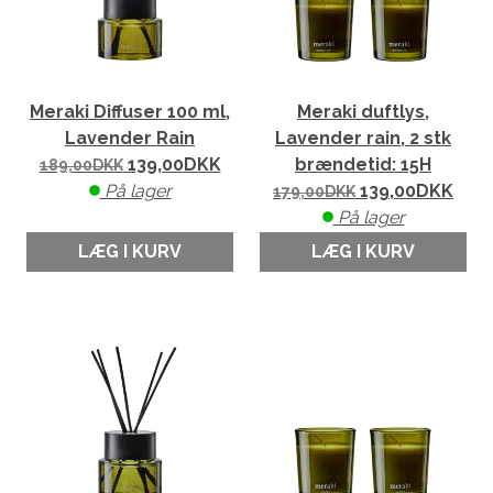
Meraki Diffuser 100 ml,
Meraki duftlys,
Lavender Rain
Lavender rain, 2 stk
139,00
DKK
brændetid: 15H
189,00
DKK
På lager
139,00
DKK
179,00
DKK
På lager
LÆG I KURV
LÆG I KURV