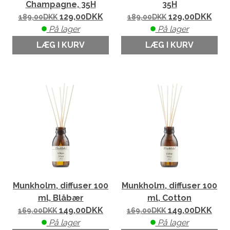
Champagne, 35H
35H
129,00
DKK
129,00
DKK
189,00
DKK
189,00
DKK
På lager
På lager
LÆG I KURV
LÆG I KURV
Munkholm, diffuser 100
Munkholm, diffuser 100
ml, Blåbær
ml, Cotton
149,00
DKK
149,00
DKK
169,00
DKK
169,00
DKK
På lager
På lager