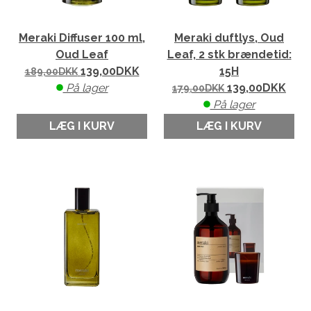
Meraki Diffuser 100 ml,
Meraki duftlys, Oud
Oud Leaf
Leaf, 2 stk brændetid:
139,00
DKK
15H
189,00
DKK
På lager
139,00
DKK
179,00
DKK
På lager
LÆG I KURV
LÆG I KURV