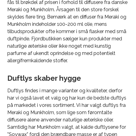
fås til brøkdel af prisen i forhold til diffusere fra danske
Meraki og Munkholm. Årsagen til den store forskel
skyldes flere ting. Bemærk at en diffuser fra Meraki og
Munkholm indeholder 100-200 ml olie, mens
tilbudsprodukter ofte kommer i små flasker med små
duftpinde. Fjordbutikken sælger kun produkter med
naturlige æteriske olier ikke noget med kunstig
parfume af ukendt oprindelse og med potentielt
allergifremkaldende stoffer.
Duftlys skaber hygge
Duftlys findes i mange varianter og kvaliteter, derfor
har vi også lavet et valg og har kun de bedste duftlys
på markedet i vores sortiment. Vi har valgt duftlys fra
Meraki og Munkholm, som lige som føromtalte
diffusere alene anvender naturlige æteriske olier.
Samtidig har Munkholm valgt, at kalde duftlysene for
”Soywax” fordi den brændbare masse er af typen