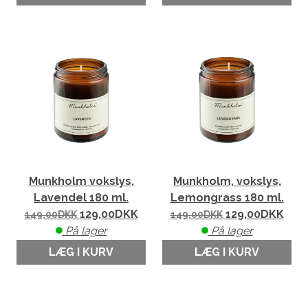
Munkholm vokslys,
Munkholm, vokslys,
Lavendel 180 ml.
Lemongrass 180 ml.
129,00
DKK
129,00
DKK
149,00
DKK
149,00
DKK
På lager
På lager
LÆG I KURV
LÆG I KURV