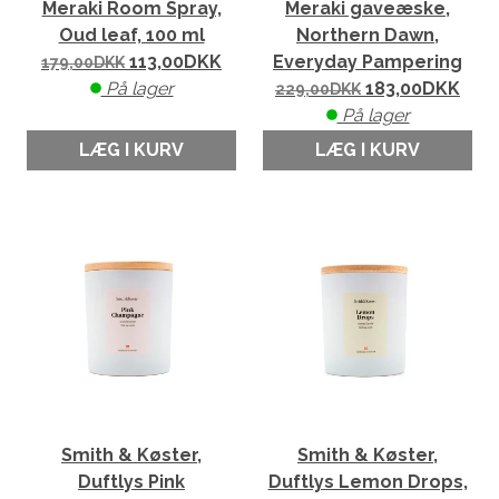
Meraki Room Spray,
Meraki gaveæske,
Oud leaf, 100 ml
Northern Dawn,
113,00
DKK
Everyday Pampering
179,00
DKK
På lager
183,00
DKK
229,00
DKK
På lager
LÆG I KURV
LÆG I KURV
Smith & Køster,
Smith & Køster,
Duftlys Pink
Duftlys Lemon Drops,