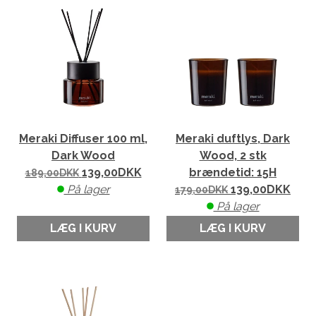
Meraki Diffuser 100 ml,
Meraki duftlys, Dark
Dark Wood
Wood, 2 stk
139,00
DKK
brændetid: 15H
189,00
DKK
På lager
139,00
DKK
179,00
DKK
På lager
LÆG I KURV
LÆG I KURV