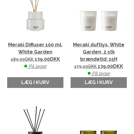
Meraki Diffuser 100 ml,
Meraki duftlys, White
White Garden
Garden, 2 stk
139,00
DKK
brændetid: 15H
189,00
DKK
På lager
139,00
DKK
179,00
DKK
På lager
LÆG I KURV
LÆG I KURV