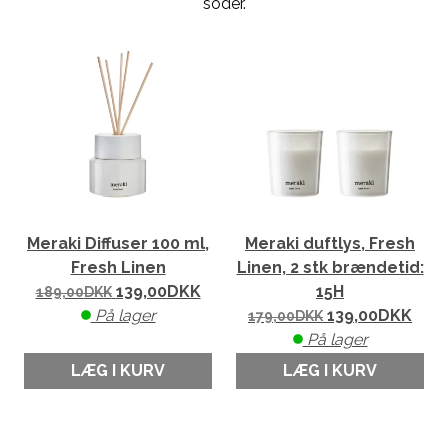
soder.
Meraki Diffuser 100 ml,
Meraki duftlys, Fresh
Fresh Linen
Linen, 2 stk brændetid:
139,00
DKK
15H
189,00
DKK
På lager
139,00
DKK
179,00
DKK
På lager
LÆG I KURV
LÆG I KURV